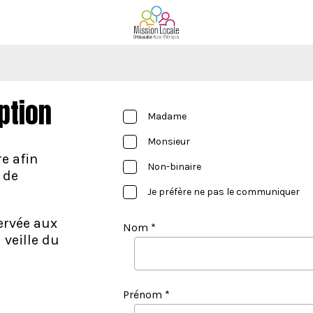
ption
Madame
Monsieur
e afin
Non-binaire
 de
Je préfère ne pas le communiquer
ervée aux
Nom *
 veille du
Prénom *